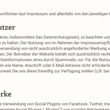
tlichen laut Impressum und allenfalls von den jeweiligen 
utzer
esetze, insbesondere das Datenschutzgesetz, zu beachten un
s zu halten. Der Nutzung von im Rahmen der Impressumspflic
bersendung von nicht ausdrücklich angeforderter Werbung u
en. Der Betreiber der Website behält sich ausdrücklich rechtl
einformationen, etwa durch Spammails, vor. Für die Nutzun
wie Name, Anschrift oder E-Mail-Adresse nicht erforderli
oweit Sie uns diese freiwillig zur Verfügung stellen (z.B. b
erke
ie Verwendung von Social Plugins von Facebook, Twitter, Ins
nannte Social Plugins („Plugins“) von sozialen Netzwerken