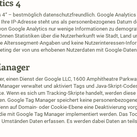
tics 4
 4“ – bestmöglich datenschutzfreundlich. Google Analytics 
Ihre IP-Adresse steht uns als personenbezogenes Datum defi
 von Google Analytics nur wenige Informationen zu demogr
önnen Statistiken über die Nutzerherkunft wie Stadt, Land 
ne Alterssegment-Angaben und keine Nutzerinteressen-Infor
ting der von uns erhobenen Nutzerdaten mit Google-Daten
 Manager
r, einen Dienst der Google LLC, 1600 Amphitheatre Parkwa
Manager verwaltet und aktiviert Tags und Java-Skript-Codes
 Wenn es sich um Tracking-Skripte handelt, werden diese 
ben. Google Tag Manager speichert keine personenbezogen
. Wenn auf Domain- oder Cookie-Ebene eine Deaktivierung vo
, die mit Google Tag Manager implementiert werden. Das To
er Umständen Daten erfassen. Es werden dabei Daten an teils