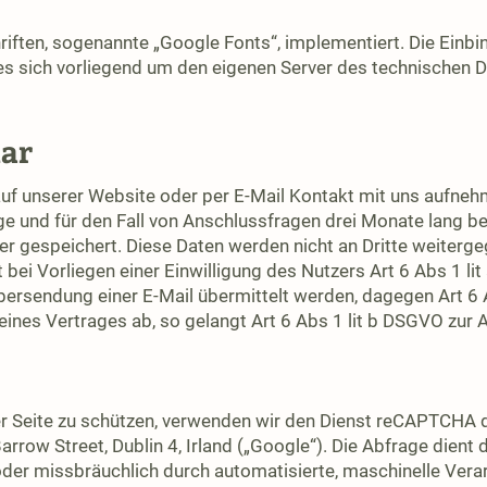
hriften, sogenannte „Google Fonts“, implementiert. Die Einb
es sich vorliegend um den eigenen Server des technischen Di
lar
auf unserer Website oder per E-Mail Kontakt mit uns aufne
e und für den Fall von Anschlussfragen drei Monate lang bei
er gespeichert. Diese Daten werden nicht an Dritte weiterg
 bei Vorliegen einer Einwilligung des Nutzers Art 6 Abs 1 li
ersendung einer E-Mail übermittelt werden, dagegen Art 6 Ab
eines Vertrages ab, so gelangt Art 6 Abs 1 lit b DSGVO zur
r Seite zu schützen, verwenden wir den Dienst reCAPTCHA
arrow Street, Dublin 4, Irland („Google“). Die Abfrage dient 
er missbräuchlich durch automatisierte, maschinelle Verarb